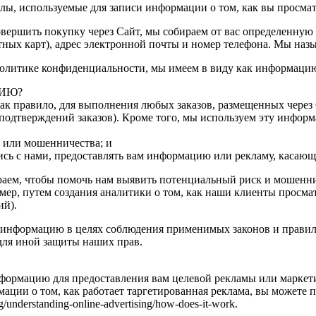
лы, используемые для записи информации о том, как вы просмат
совершить покупку через Сайт, мы собираем от вас определенну
ных карт), адрес электронной почты и номер телефона. Мы наз
литике конфиденциальности, мы имеем в виду как информацию о
ИЮ?
как правило, для выполнения любых заказов, размещенных чере
подтверждений заказов). Кроме того, мы используем эту информа
а или мошенничества; и
ись с нами, предоставлять вам информацию или рекламу, касающ
ем, чтобы помочь нам выявить потенциальный риск и мошенничес
ер, путем создания аналитики о том, как наши клиенты просмат
ий).
нформацию в целях соблюдения применимых законов и правил, д
для иной защиты наших прав.
формацию для предоставления вам целевой рекламы или маркет
ации о том, как работает таргетированная реклама, вы можете п
g/understanding-online-advertising/how-does-it-work.