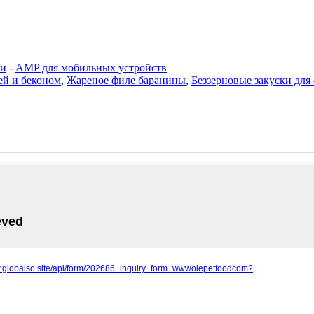
ти
-
AMP для мобильных устройств
ей и беконом
,
Жареное филе баранины
,
Беззерновые закуски для