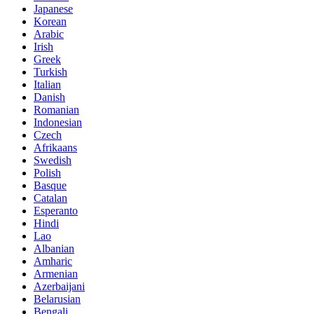
Japanese
Korean
Arabic
Irish
Greek
Turkish
Italian
Danish
Romanian
Indonesian
Czech
Afrikaans
Swedish
Polish
Basque
Catalan
Esperanto
Hindi
Lao
Albanian
Amharic
Armenian
Azerbaijani
Belarusian
Bengali