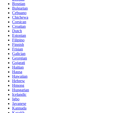
Bosnian
Bulgarian
Cebuano
Chichewa
Corsican
Croatian
Dutch
Estonian
Filipino
Finnish
Frisian
Galician
Georgian
Gujarati
Haitian
Hausa
Hawaiian
Hebrew
Hmong
Hungarian
Icelandic
Igbo
Javanese
Kannada
Kazakh