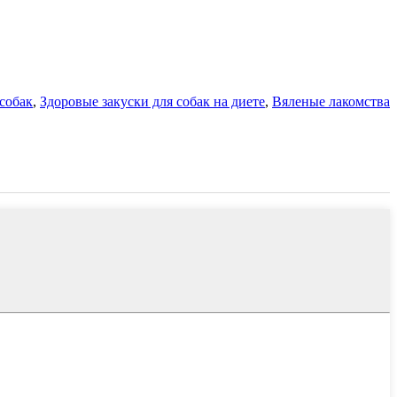
 собак
,
Здоровые закуски для собак на диете
,
Вяленые лакомства